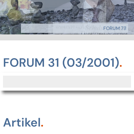
FORUM 78
FORUM 77
FORUM 31 (03/2001)
Artikel