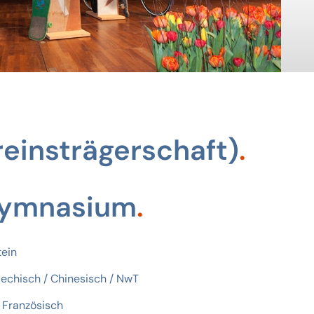
ereinsträgerschaft)
Gymnasium
tein
riechisch / Chinesisch / NwT
d Französisch